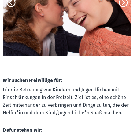
Mama lernt Deutsch-Verein für Fraueninteressen e.V.
E4
Münchner Aids-Hilfe e.V.
E5
Münchner Nachbarschaftstreffs
E6
Offene Behindertenarbeit evan. in der Region
E10
Radio LORA München
E8
SchlaU - Trägerkreis Junge Flüchtlinge e.V.
E11
Sub e.V. - Schwul-Queeres Zentrum München
E9
Über den Tellerrand kochen München e.V.
Wir suchen Freiwillige für:
E12
Für die Betreuung von Kindern und Jugendlichen mit
Einschränkungen in der Freizeit. Ziel ist es, eine schöne
Zeit miteinander zu verbringen und Dinge zu tun, die der
Helfer*in und dem Kind/Jugendliche*n Spaß machen.
Dafür stehen wir: