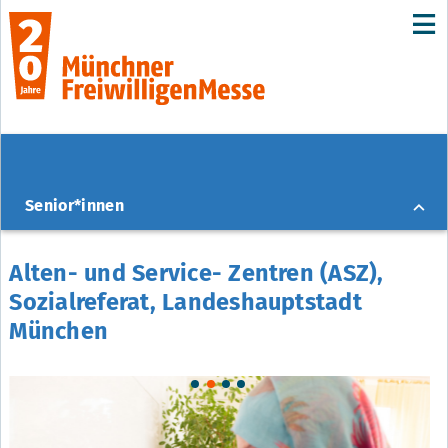
Senior*innen
Alten- und Service- Zentren (ASZ), Sozialreferat,
F1
Landeshauptstadt München
Alten- und Service- Zentren (ASZ),
Sozialreferat, Landeshauptstadt
Alzheimer Gesellschaft München e.V.
F2
München
MÜNCHENSTIFT gGmbH
F3
ZAB- Zusammen-Aktiv-Bleiben
F4