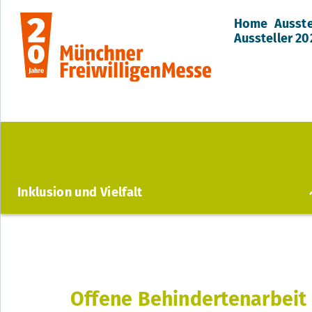
Home
Ausste
Aussteller 2
Inklusion und Vielfalt
BiB e.V.
E1
Diakonie München und Oberbayern
E13
Gemeinsam Leben Lernen e.V.
E3
Offene Behindertenarbeit 