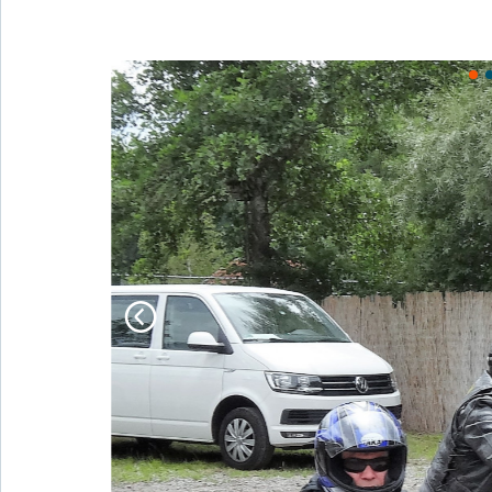
HausWirtschaftliche Beratung für verschuldete Haushal
E2
durch Ehrenamtliche (HWB)
Lebenshilfe München - Offene
E7
Behindertenarbeit/Familienunterstützender Dienst
Mama lernt Deutsch-Verein für Fraueninteressen e.V.
E4
Münchner Aids-Hilfe e.V.
E5
Münchner Nachbarschaftstreffs
E6
Offene Behindertenarbeit evan. in der Region
E10
Radio LORA München
E8
SchlaU - Trägerkreis Junge Flüchtlinge e.V.
E11
Sub e.V. - Schwul-Queeres Zentrum München
E9
Über den Tellerrand kochen München e.V.
E12