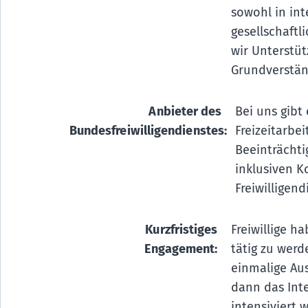
sowohl in int
gesellschaftl
wir Unterstüt
Grundverstän
Anbieter des
Bei uns gibt
Bundesfreiwilligendienstes:
Freizeitarbe
Beeinträchti
inklusiven K
Freiwilligend
Kurzfristiges
Freiwillige h
Engagement:
tätig zu werd
einmalige Aus
dann das Int
intensiviert