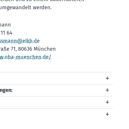
umgewandelt werden.
ßmann
 11 64
rossmann@elkb.de
raße 71, 80636 München
ww.oba-muenchen.de/
ingen: